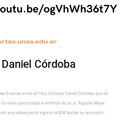
 Daniel Córdoba
s Exactas invita al 14vo Coloquio Daniel Córdoba que se
 En esta oportunidad el anfitrión es el Lic. Agustín Moya
ndo era adolescente ingresó al IEM donde se reencontr...