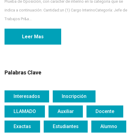
Prueba de Oposición, con carácter de interino en la categoría que se
indica a continuación: Cantidad:un (1) Cargo InterinoCategoría: Jefe de
Trabajos Pr&a...
Leer Mas
Palabras Clave
Interesados
Inscripción
LLAMADO
Auxiliar
Docente
Exactas
Estudiantes
Alumno