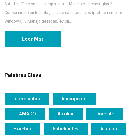
S.A. Las Funciones a cumplir son: 1-Manejo de tecnologías 2-
Conocimiento en tecnología, sistemas operativos (preferentemente
Windows). 3-Manejo de redes. 4-Apli...
Leer Mas
Palabras Clave
Interesados
Inscripción
LLAMADO
Auxiliar
Docente
Exactas
Estudiantes
Alumno