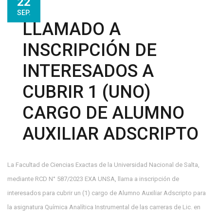
22
SEP.
LLAMADO A
INSCRIPCIÓN DE
INTERESADOS A
CUBRIR 1 (UNO)
CARGO DE ALUMNO
AUXILIAR ADSCRIPTO
La Facultad de Ciencias Exactas de la Universidad Nacional de Salta,
mediante RCD N° 587/2023 EXA UNSA, llama a inscripción de
interesados para cubrir un (1) cargo de Alumno Auxiliar Adscripto para
la asignatura Química Analítica Instrumental de las carreras de Lic. en