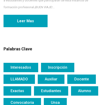
a estudiantes y docentes que participaran de esta instancia de
formación profesional.¡BUEN VIAJE!...
Leer Mas
Palabras Clave
Interesados
Inscripción
LLAMADO
Auxiliar
Docente
Exactas
Estudiantes
Alumno
Convocatoria
Unsa