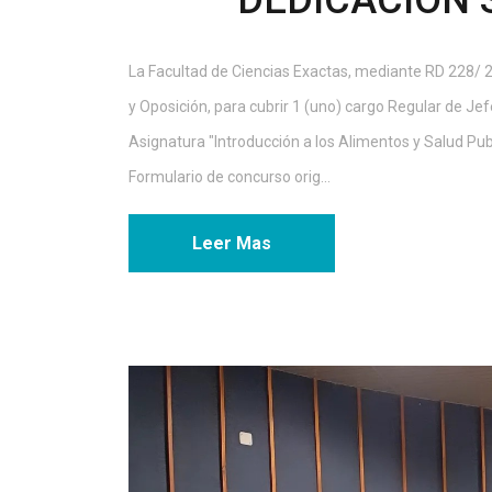
DEDICACIÓN 
La Facultad de Ciencias Exactas, mediante RD 228/
y Oposición, para cubrir 1 (uno) cargo Regular de Je
Asignatura "lntroducción a los Alimentos y Salud Pub
Formulario de concurso orig...
Leer Mas