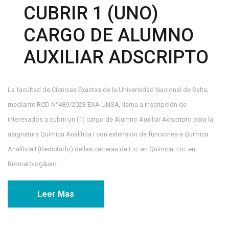
CUBRIR 1 (UNO)
CARGO DE ALUMNO
AUXILIAR ADSCRIPTO
La facultad de Ciencias Exactas de la Universidad Nacional de Salta,
mediante RCD N°489/2023 EXA UNSA, llama a inscripción de
interesados a cubrir un (1) cargo de Alumno Auxiliar Adscripto para la
asignatura Química Analítica I con extensión de funciones a Química
Analítica I (Redictado) de las carreras de Lic. en Química, Lic. en
Bromatolog&iac...
Leer Mas