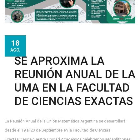
18
AGO.
SE APROXIMA LA
REUNIÓN ANUAL DE LA
UMA EN LA FACULTAD
DE CIENCIAS EXACTAS
La Reunión Anual de la Unión Matemática Argentina se desarrollará
desde el 19 al 23 de Septiembre en la Facultad de Ciencias
Exactas.Desde nuestra Unidad Académica celebramos ser anfitriones