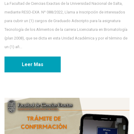
La Facultad de Ciencias Exactas de la Universidad Nacional de Salta,
mediante RESD-EXA. Nº 088/2022, Llama a Inscripción de interesados
para cubrir un (1) cargos de Graduado Adscripto para la asignatura
Tecnología de los Alimentos de la carrera Licenciatura en Bromatología
(plan 2008), que se dicta en esta Unidad Académica y por el término de
un (1) añ...
Leer Mas