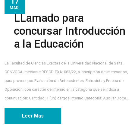
17
MAR.
LLamado para
concursar Introducción
a la Educación
La Facultad de Ciencias Exactas de la Universidad Nacional de Salta,
CONVOCA, mediante RESCD-EXA: 083/22, a Inscripción de Interesados,
para proveer por Evaluación de Antecedentes, Entrevista y Prueba de
Oposición, con carácter de Interino en la categoría que se indica a
continuación: Cantidad: 1 (un) cargos Interino Categoría: Auxiliar Doce...
Leer Mas