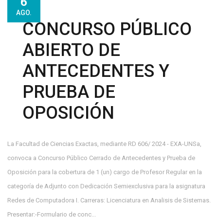
6
AGO.
CONCURSO PÚBLICO
ABIERTO DE
ANTECEDENTES Y
PRUEBA DE
OPOSICIÓN
La Facultad de Ciencias Exactas, mediante RD 606/ 2024 - EXA-UNSa,
convoca a Concurso Público Cerrado de Antecedentes y Prueba de
Oposición para la cobertura de 1 (un) cargo de Profesor Regular en la
categoría de Adjunto con Dedicación Semiexclusiva para la asignatura
Redes de Computadora I. Carreras: Licenciatura en Analisis de Sistemas.
Presentar:-Formulario de conc...