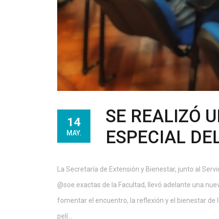
SE REALIZÓ 
14
ESPECIAL DE
MAY.
La Secretaría de Extensión y Bienestar, junto al Serv
@soe.exactas de la Facultad, llevó adelante una nuev
fomentar el encuentro, la reflexión y el bienestar de
pelí...