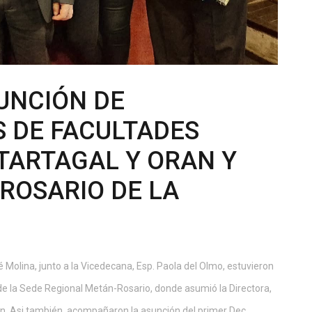
UNCIÓN DE
 DE FACULTADES
TARTAGAL Y ORAN Y
ROSARIO DE LA
é Molina, junto a la Vicedecana, Esp. Paola del Olmo, estuvieron
de la Sede Regional Metán-Rosario, donde asumió la Directora,
nn. Asi también, acompañaron la asunción del primer Dec...