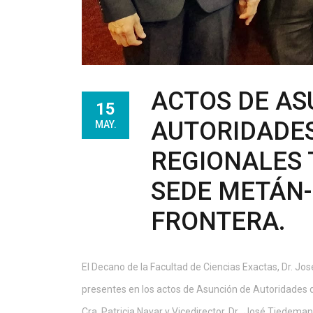
ACTOS DE AS
15
AUTORIDADES
MAY.
REGIONALES 
SEDE METÁN-
FRONTERA.
El Decano de la Facultad de Ciencias Exactas, Dr. Jos
presentes en los actos de Asunción de Autoridades 
Cra. Patricia Nayar y Vicedirector, Dr. José Tiedema