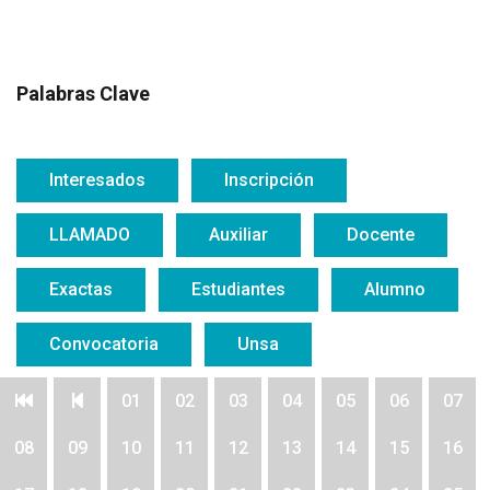
Palabras Clave
Interesados
Inscripción
LLAMADO
Auxiliar
Docente
Exactas
Estudiantes
Alumno
Convocatoria
Unsa
01
02
03
04
05
06
07
08
09
10
11
12
13
14
15
16