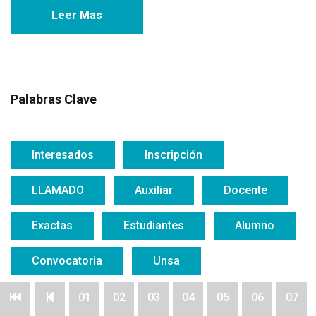
Leer Mas
Palabras Clave
Interesados
Inscripción
LLAMADO
Auxiliar
Docente
Exactas
Estudiantes
Alumno
Convocatoria
Unsa
01
02
03
04
05
06
07