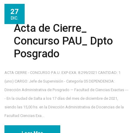
27
DIC.
Acta de Cierre_
Concurso PAU_ Dpto
Posgrado
ACTA CIERRE - CONCURSO P.A.U. EXP-EXA: 8.299/2021 CANTIDAD: 1
(uno) CARGO: Jefe de Supervisión - Categoría 05 DEPENDENCIA:
Dirección Administrativa de Posgrado — Facultad de Ciencias Exactas ---
- En la ciudad de Salta a los 17 días del mes de diciembre de 2021,
siendo las 15,00 hs. en la Dirección Administrativa de Docencias de la
Facultad Ciencias Exa...