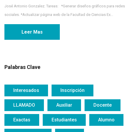
José Antonio Gonzalez. Tareas: *Generar diseños gráficos para redes
sociales. *Actualizar página web de la Facultad de Ciencias Ex...
Leer Mas
Palabras Clave
Interesados
Inscripción
LLAMADO
Auxiliar
Docente
Exactas
Estudiantes
Alumno