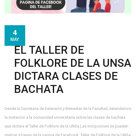
4
MAY.
EL TALLER DE
FOLKLORE DE LA UNSA
DICTARA CLASES DE
BACHATA
Desde la Secretaria de Extensión y Bienestar de la Facultad, extendemos
la invitacion a la comunidad universitaria sobre las clases de bachata
que dictara el Taller de Folklore de la UNSa.Las incripciones se pueden
realizar a traves de la pagina de Facebook: Taller de Folklore de la UNSa.