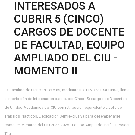
INTERESADOS A
CUBRIR 5 (CINCO)
CARGOS DE DOCENTE
DE FACULTAD, EQUIPO
AMPLIADO DEL CIU -
MOMENTO II
La Facultad de Ciencias Exactas, mediante RD 1167/23 EXA UNSa, llama
a Inscripción de Interesados para cubrir Cinco (5) cargos de Docentes
de Unidad Académica del CIU con retribución equivalente a Jefe de
Trabajos Prácticos, Dedicación Semiexclusiva para desempeñarse
como, en el marco del CIU 2022-2025 - Equipo Ampliado. Perfil: 1.Poseer
Títu...