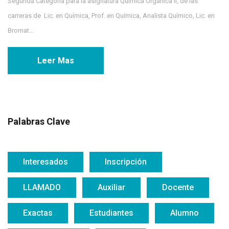
Segunda Categoría para la asignatura Química Orgánica II, de las
carreras de Lic. en Química, Prof. en Química, Analista Químico, Lic. en
Bromat...
Leer Mas
Palabras Clave
Interesados
Inscripción
LLAMADO
Auxiliar
Docente
Exactas
Estudiantes
Alumno