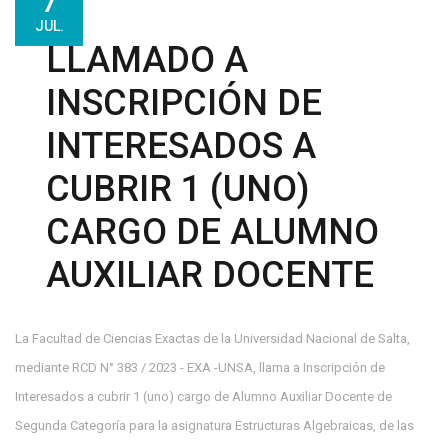
7
JUL.
LLAMADO A
INSCRIPCIÓN DE
INTERESADOS A
CUBRIR 1 (UNO)
CARGO DE ALUMNO
AUXILIAR DOCENTE
La Facultad de Ciencias Exactas de la Universidad Nacional de Salta,
mediante RCD N° 383 / 2023 - EXA -UNSA, llama a Inscripción de
Interesados a cubrir 1 (uno) cargo de Alumno Auxiliar Docente de
Segunda Categoría para la asignatura Estructuras Algebraicas, de las