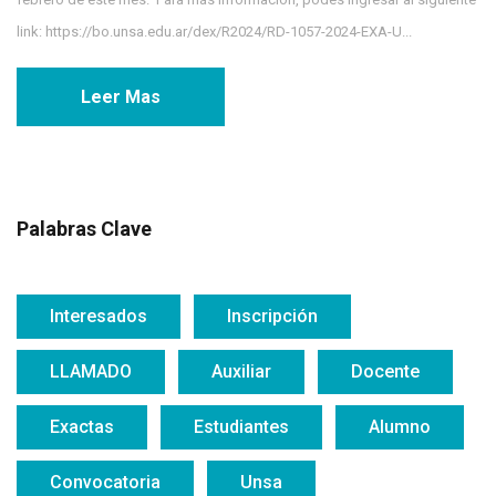
link: https://bo.unsa.edu.ar/dex/R2024/RD-1057-2024-EXA-U...
Leer Mas
Palabras Clave
Interesados
Inscripción
LLAMADO
Auxiliar
Docente
Exactas
Estudiantes
Alumno
Convocatoria
Unsa