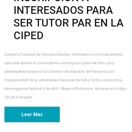
INTERESADOS PARA
SER TUTOR PAR EN LA
CIPED
Desde la Fcaultad de Ciencias Exactas, informamos a los estudiantes
que esta abierta la convocatoria a inscripcion para ser tutor par y
desempeñar tareas en la Comisión de Inclusión de Personas con
Discapacidad de la Universidad Nacional de Salta. Dicha convoctoria,
tiene vigencia hasta el 4 de abril. Mayor informacion, escanea el codigo
QR de la imagen....
Leer Mas