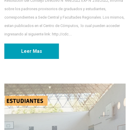
Resolución del Consejo Directivo N°444/2022 EXP N°255/2022, informa
sobre los padrones provisorios de graduados y estudiantes,
correspondientes a Sede Central y Facultades Regionales. Los mismos,
estan publicados en el Centro de Cómputos, lo cual pueden acceder
ingresando al siguiente link: http://cdc....
Leer Mas