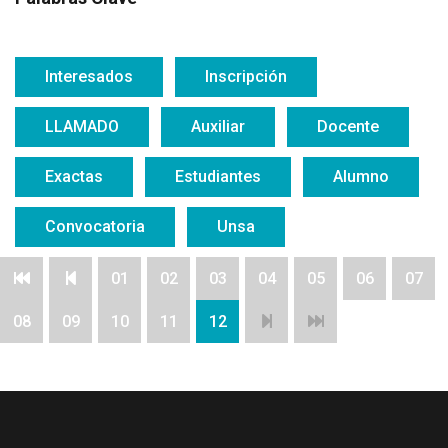
Interesados
Inscripción
LLAMADO
Auxiliar
Docente
Exactas
Estudiantes
Alumno
Convocatoria
Unsa
01
02
03
04
05
06
07
08
09
10
11
12