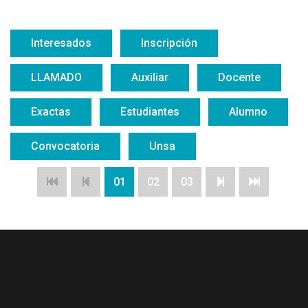
Interesados
Inscripción
LLAMADO
Auxiliar
Docente
Exactas
Estudiantes
Alumno
Convocatoria
Unsa
01
02
03