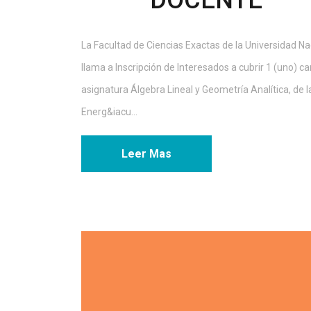
DOCENTE
La Facultad de Ciencias Exactas de la Universidad N
llama a Inscripción de Interesados a cubrir 1 (uno) 
asignatura Álgebra Lineal y Geometría Analítica, de la
Energ&iacu...
Leer Mas