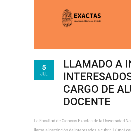
LLAMADO A I
5
INTERESADOS
JUL.
CARGO DE AL
DOCENTE
La Facultad de Ciencias Exactas de la Universidad N
llama a Inscripción de Interesados a cubrir 1 (uno) 