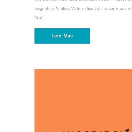
asignatura Análisis Matemático I, de las carreras de L
Prof....
Leer Mas