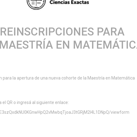
REINSCRIPCIONES PARA
 MAESTRÍA EN MATEMÁTIC
n para la apertura de una nueva cohorte de la Maestría en Matemática
 el QR o ingresá al siguiente enlace:
OLME3szQxdkNU0KGnwHpQ2vMwbqTjoaJ3tGRjM2l4L1DNpQ/viewform