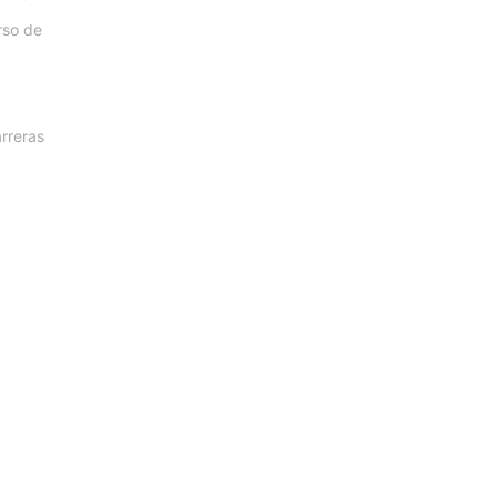
rso de
arreras