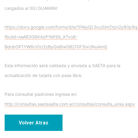
cargados al SIU GUARANI:
https://docs.google.com/forms/d/e/1FAIpQLScuSimZrpn2y80p
fbclid=IwAR3G6K4zP1M1Ek_XTvo8-
BdobOP1YW6ciOU2zByQe8IwSB210F3IxUNuAmQ
Esta información será validada y enviada a SAETA para la
actualización de tarjeta con pase libre.
Para consultar padrones ingresa en:
http://consultas.saetasalta.com.ar/consultas/consulta_unsa.aspx
Volver Atras