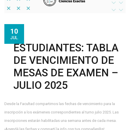
10
JUL.
ESTUDIANTES: TABLA
DE VENCIMIENTO DE
MESAS DE EXAMEN –
JULIO 2025
Desde la Facultad compartimos las fechas de vencimiento para la
inscripción a los exámenes correspondientes al turno julio 2025. Las
inscripciones estarán habilitadas una semana antes de cada mesa.
¡Agendá las fechas y compartí la info con tus compañer@s!...