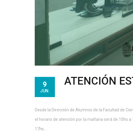
ATENCIÓN ES
9
JUN.
Desde la Dirección de Alumnos de la Facultad de Cie
el horario de atención por la mañana será de 10hs a 
17hs....