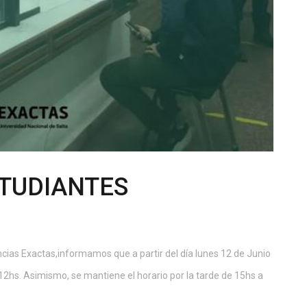
TUDIANTES
ncias Exactas,informamos que a partir del día lunes 12 de Junio
12hs. Asimismo, se mantiene el horario por la tarde de 15hs a