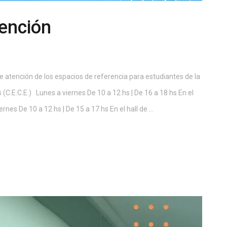
tención
 atención de los espacios de referencia para estudiantes de la
(C.E.C.E.) Lunes a viernes De 10 a 12 hs | De 16 a 18 hs En el
es De 10 a 12 hs | De 15 a 17 hs En el hall de ...