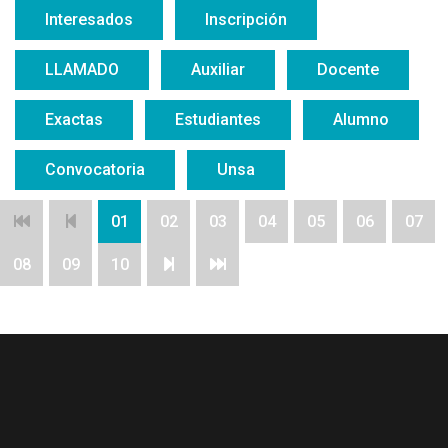
Interesados
Inscripción
LLAMADO
Auxiliar
Docente
Exactas
Estudiantes
Alumno
Convocatoria
Unsa
01
02
03
04
05
06
07
08
09
10