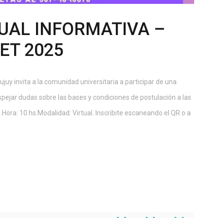
UAL INFORMATIVA –
ET 2025
uy invita a la comunidad universitaria a participar de una
espejar dudas sobre las bases y condiciones de postulación a las
Hora: 10 hs.Modalidad: Virtual. Inscribite escaneando el QR o a